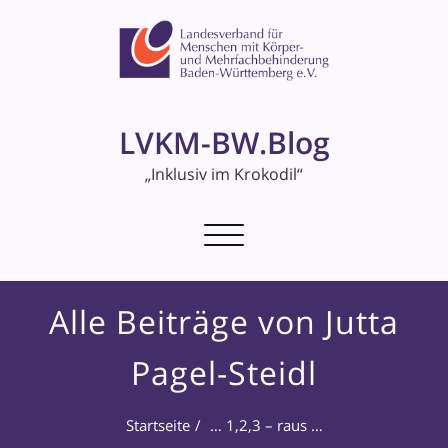
LVKM-BW.Blog
„Inklusiv im Krokodil“
Schalte
Navigation
Alle Beiträge von Jutta
Pagel-Steidl
Startseite
… 1,2,3 – raus …